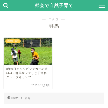
都会で自然子育て
― TAG ―
群馬
遊び場・旅行
8泊9日キャンピングカーの旅
(4/4）群馬サファリと子連れ
グループキャンプ
2023年12月9日
HOME
群馬