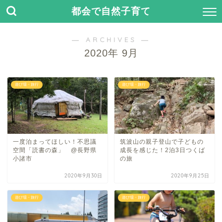
都会で自然子育て
― ARCHIVES ―
2020年 9月
遊び場・旅行
遊び場・旅行
一度泊まってほしい！不思議
筑波山の親子登山で子どもの
空間「読書の森」 @長野県
成長を感じた！2泊3日つくば
小諸市
の旅
2020年9月30日
2020年9月25日
遊び場・旅行
遊び場・旅行