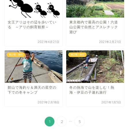
女王アリはその辺を歩いてい
東京都内で最高の公園！六道
る ～アリの飼育観察～
山公園で自然とアスレチック
遊び
2021年4月21日
2021年2月21日
遊び場・旅行
遊び場・旅行
館山で海釣り＆満天の星空の
冬の熱海で山を楽しむ！熱
下での冬キャンプ
海・伊豆の子連れ旅行
2021年2月18日
2021年1月5日
...
1
2
5