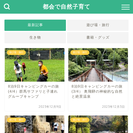
都会で自然子育て
最新記事
遊び場・旅行
生き物
書籍・グッズ
遊び場・旅行
遊び場・旅行
8泊9日キャンピングカーの旅
8泊9日キャンピングカーの旅
(4/4）群馬サファリと子連れ
(3/4） 奥飛騨の神秘的な自然
グループキャンプ
と絶景温泉
2023年12月9日
2023年12月3日
遊び場・旅行
遊び場・旅行