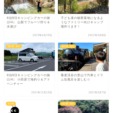
8泊9日キャンピングカーの旅
子ども達の秘密基地になるよ
(2/4） 山梨でフルーツ狩り＆
うなファミリー向けキャンプ
水遊び
場作ります！
2023年6月29日
2022年3月8日
遊び場・旅行
遊び場・旅行
8泊9日キャンピングカーの旅
養老渓谷の里山で汽車とドラ
(1/4） 小田原で海釣り＆アド
ム缶風呂を楽しむ☆
ベンチャー
2021年12月23日
2021年5月7日
生き物
遊び場・旅行