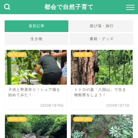
都会で自然子育て
最新記事
遊び場・旅行
生き物
書籍・グッズ
遊び場・旅行
遊び場・旅行
子供と野菜作り！シェア畑を
トトロの森「八国山」で生き
始めてみた！
物観察をしよう！
2020年7月19日
2020年7月17日
遊び場・旅行
遊び場・旅行