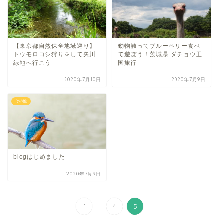
【東京都自然保全地域巡り】
動物触ってブルーベリー食べ
トウモロコシ狩りをして矢川
て遊ぼう！茨城県 ダチョウ王
緑地へ行こう
国旅行
2020年7月10日
2020年7月9日
その他
blogはじめました
2020年7月9日
...
1
4
5