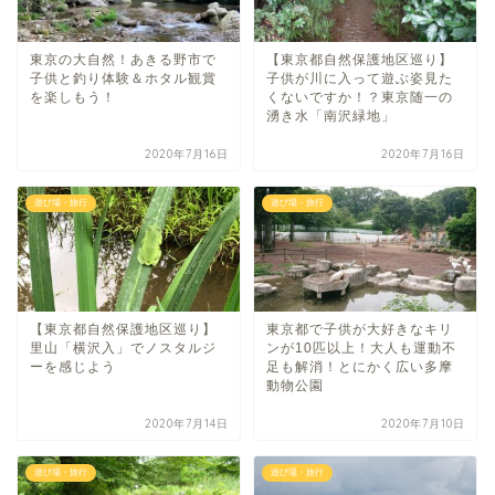
東京の大自然！あきる野市で
【東京都自然保護地区巡り】
子供と釣り体験＆ホタル観賞
子供が川に入って遊ぶ姿見た
を楽しもう！
くないですか！？東京随一の
湧き水「南沢緑地」
2020年7月16日
2020年7月16日
遊び場・旅行
遊び場・旅行
【東京都自然保護地区巡り】
東京都で子供が大好きなキリ
里山「横沢入」でノスタルジ
ンが10匹以上！大人も運動不
ーを感じよう
足も解消！とにかく広い多摩
動物公園
2020年7月14日
2020年7月10日
遊び場・旅行
遊び場・旅行