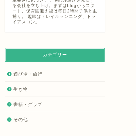
重要さに気づき、子供の外遊びを発信す
る会社を立ち上げ。まずはblogからスタ
ート、保育園迎え後は毎日2時間子供と虫
捕り。 趣味はトレイルランニング、トラ
イアスロン。
カテゴリー
遊び場・旅行
生き物
書籍・グッズ
その他