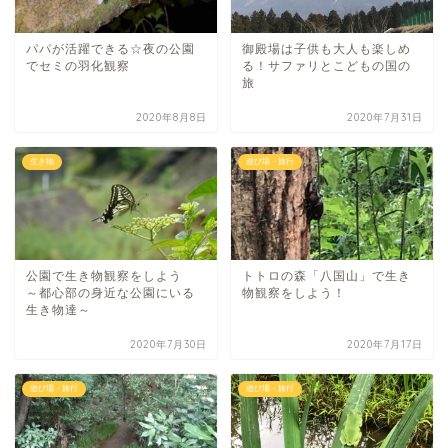
パパが活躍できる☆夜の公園
御殿場は子供も大人も楽しめ
でセミの羽化観察
る！サファリとこどもの国の
旅
2020年8月8日
2020年7月31日
生き物
遊び場・旅行
公園で生き物観察をしよう
トトロの森「八国山」で生き
～都心部の身近な公園にいる
物観察をしよう！
生き物達～
2020年7月30日
2020年7月17日
遊び場・旅行
遊び場・旅行