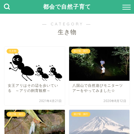
都会で自然子育て
― CATEGORY ―
生き物
生き物
遊び場・旅行
女王アリはその辺を歩いてい
八国山で自然遊びモニターツ
る ～アリの飼育観察～
アーをやってみました☆
2021年4月21日
2020年8月12日
遊び場・旅行
遊び場・旅行